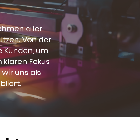
ehmen aller
tzen. Von der
re Kunden, um
m klaren Fokus
wir uns als
liert.