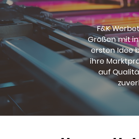
F&K Werbet
Größen mit i
ersten Idee 
ihre Marktprä
auf Qualit
zuver